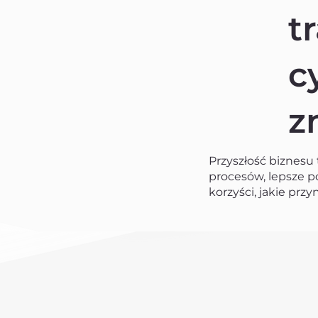
t
c
z
Przyszłość biznesu 
procesów, lepsze p
korzyści, jakie prz